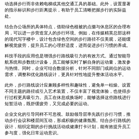
动选择步行而非依赖电梯或其他交通工具的基础。此外，设置显著
的指示标识和步行距离提示，有助于员工清晰把握步行的实际益
处。
结合办公场所的具体特点，借助绿色植被的点缀与休息区的合理布
局，可以进一步营造宜人的步行环境。例如，在传媒精英总部这样
的现代写字楼中，设计包含绿色空间的步行路径不仅美观，还能缓
解视觉疲劳，提升员工的心理舒适度，进而促进步行习惯的养成。
科技手段的应用也是增强步行路线吸引力的有效方式。通过智能导
航系统和步数统计设备，员工能够实时了解自身的运动量，激发参
与热情。同时，企业可结合数据分析，针对不同部门或岗位的运动
需求，调整和优化路线设计，更具针对性地提升整体活动水平。
此外，步行路线设计应兼顾多样性和趣味性，避免单一枯燥。设置
不同主题的路径或引入艺术装置，不仅丰富了视觉体验，也使得步
行过程更具吸引力。员工在休息或换场时，能够选择这些路线进行
短暂活动，既舒缓疲劳，又完成必要的运动。
企业文化的引导同样不可忽视。鼓励领导层率先践行步行习惯，推
动步行会议和楼层间互动，形成积极的健康氛围。结合步行路线的
设计，组织定期的步行挑战活动或健康打卡计划，能有效提升员工
参与度，强化日常运动意识。